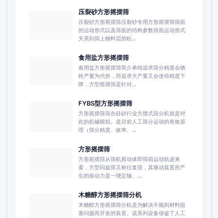
压裂砂方形摇摆筛
压裂砂方形摇摆筛压裂砂专用方形摇摆筛筛面
的运动形式以及筛面的结构参数筛面运动形式
关系到筛上物料层的松...
食用盐方形摇摆筛
食用盐方形摇摆筛简介单纯追求筛分精度会牺
牲产量为代价，而追求大产量又会使得精度下
降，方型摇摆筛是针对...
FYBS型方形摇摆筛
方形摇摆筛筛在硅砂行业方摆式筛分机就是对
此的机械模拟。是目前人工筛分运动的有效原
理（筛分精度、效率、...
方形摇摆筛
方形摇摆筛从筛机摇动体即筛箱运动轨迹来
看，方型回旋筛又称往复筛，其驱动装置所产
生的振动力是一绕定轴、...
木糖醇方形摇摆筛分机
木糖醇方形摇摆筛分机是为解决不规则材料阻
塞问题而开发的装置。该系列设备借鉴了人工