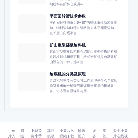
细粉料从贮料仓或漏斗...
平面回转筛技术参数
平面回转筛倾角为5~10°的筛体由传动装置驱
动。物料运动轨迹在进料端为水平圆周运动，
在长度方向逐渐变...
矿山重型链板给料机
矿山重型链板给料机介绍矿山重型链板给料机
也叫板喂机和板矿机，板式给矿机是自动化矿
山设备的一种，选矿生...
给煤机的分类及原理
给煤机的主要分类及其工作原理是什么？按照
负荷要求能准确调节磨煤机给煤量的机械设
备。它布置在原煤斗与磨...
小黄
圆
下载免
其它
小黄片污
输送
设
知
关于小黄
片入
振
费小黄
振动
视频下载
提升
备
识
片在线视