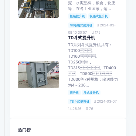
泥，水泥熟料，粮食，化肥
等，在各工业国家，这...
板链提升机
板链式提升机
2024-03-
NE板链式提升机
08 10:30:57
175
TD斗式提升机
TD系列斗式提升机共有：
TD100、
TD160、
TD250，
TD315、TD400
、TD500、
TD630等7种规格；输送能力
为4－238...
提升机
斗式提升机
2024-03-07
TD斗式提升机
14:26:16
76
热门榜