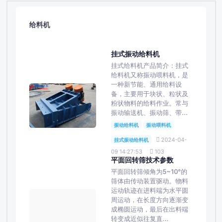
给料机
挂式振动给料机
挂式给料机产品简介：挂式
给料机又称振动喂料机，是
一种新节能、通用给料设
备，主要用于块状、粒状及
粉状物料的给料作业。常与
振动输送机、振动筛、带...
振动给料机
振动喂料机
2024-04-
挂式振动给料机
09 14:27:53
103
平面回转筛技术参数
平面回转筛倾角为5~10°的
筛体由传动装置驱动。物料
运动轨迹在进料端为水平圆
周运动，在长度方向逐渐变
成椭圆运动，最后在出料端
转变成近似往复直...