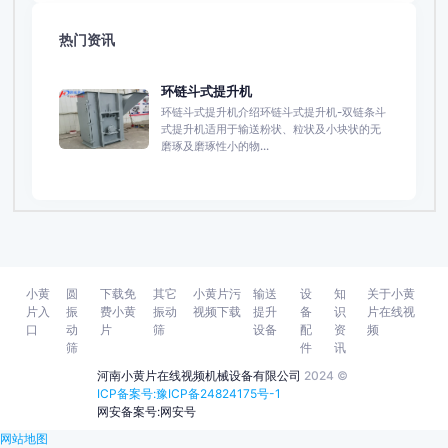
热门资讯
环链斗式提升机
环链斗式提升机介绍环链斗式提升机-双链条斗
式提升机适用于输送粉状、粒状及小块状的无
磨琢及磨琢性小的物...
小黄
圆
下载免
其它
小黄片污
输送
设
知
关于小黄
片入
振
费小黄
振动
视频下载
提升
备
识
片在线视
口
动
片
筛
设备
配
资
频
筛
件
讯
河南小黄片在线视频机械设备有限公司
2024 ©
ICP备案号:豫ICP备24824175号-1
网安备案号:网安号
网站地图