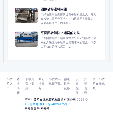
圆振动筛进料问题
如果在使用圆振筛的过程中进料量太大，筛网
会松弛，筛网会不洁净；如果筛网直接损坏，
以后不再使用，因此在...
平面回转筛防止堵网的方法
平面回转筛防止堵网的方法平面回转筛防止堵
网的方法使用中经常会出现堵网的现象，很多
人不知道是什么原因，...
小黄
圆
下载免
其它
小黄片污
输送
设
知
关于小黄
片入
振
费小黄
振动
视频下载
提升
备
识
片在线视
口
动
片
筛
设备
配
资
频
筛
件
讯
河南小黄片在线视频机械设备有限公司
2024 ©
ICP备案号:豫ICP备24824175号-1
网安备案号:网安号