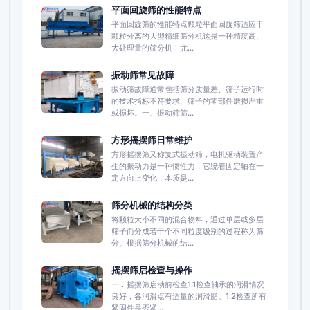
平面回旋筛的性能特点
平面回旋筛的性能特点颗粒平面回旋筛适应于
颗粒分离的大型精细筛分机这是一种精度高、
大处理量的筛分机！尤...
振动筛常见故障
振动筛故障通常包括筛分质量差、筛子运行时
的技术指标不符要求、筛子的零部件磨损严重
或损坏。一、振动筛筛...
方形摇摆筛日常维护
方形摇摆筛又称复式振动筛，电机驱动装置产
生的振动力是一种惯性力，它绕着固定轴在一
定方向上变化，本质是...
筛分机械的结构分类
将颗粒大小不同的混合物料，通过单层或多层
筛子而分成若干个不同粒度级别的过程称为筛
分。根据筛分机械的结...
摇摆筛启检查与操作
一．摇摆筛启动前检查1.1检查轴承的润滑情况
良好，各润滑点有适量的润滑脂。1.2检查所有
紧固件是否紧...