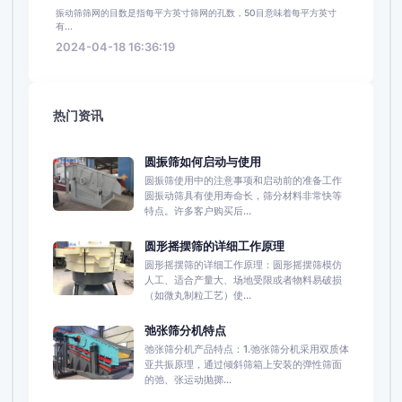
振动筛筛网的目数是指每平方英寸筛网的孔数，50目意味着每平方英寸
有...
2024-04-18 16:36:19
热门资讯
圆振筛如何启动与使用
圆振筛使用中的注意事项和启动前的准备工作
圆振动筛具有使用寿命长，筛分材料非常快等
特点。许多客户购买后...
圆形摇摆筛的详细工作原理
圆形摇摆筛的详细工作原理：圆形摇摆筛模仿
人工、适合产量大、场地受限或者物料易破损
（如微丸制粒工艺）使...
弛张筛分机特点
弛张筛分机产品特点：1.弛张筛分机采用双质体
亚共振原理，通过倾斜筛箱上安装的弹性筛面
的弛、张运动抛掷...