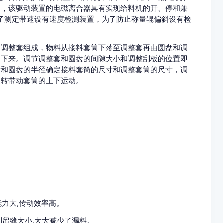
，该驱动装置的电磁离合器具有实现给料机的开、停和兼
为了测定带速设有速度检测装置，为了防止称量辊偏斜设有检
整套组成，物料从接料套筒下落至调整套再由圆盘和调
下来。调节调整套和圆盘的间隙大小和调整刮板的位置即
量和圆盘的半径确定接料套筒的尺寸和调整套筒的尺寸，调
带动套筒的上下运动。
。
,传动效率高。
缝大小,大大减少了漏料。