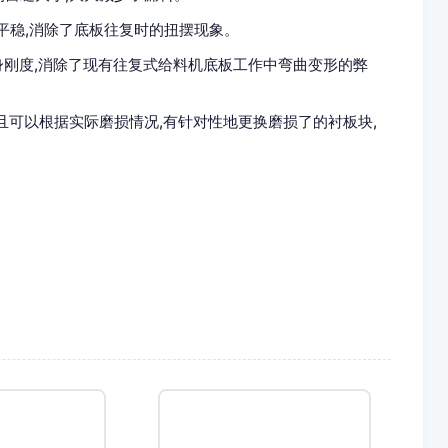
平稳,消除了底板往复时的扭摆现象。
身刚度,消除了现有往复式给料机底板工作中弯曲变形的弊
而且可以根据实际磨损情况,有针对性地更换磨损了的衬板块,