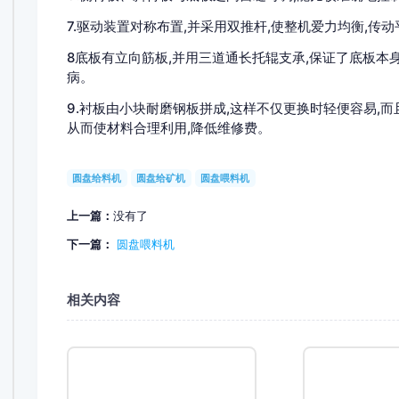
7.驱动装置对称布置,并采用双推杆,使整机爱力均衡,传动
8底板有立向筋板,并用三道通长托辊支承,保证了底板本
病。
9.衬板由小块耐磨钢板拼成,这样不仅更换时轻便容易,
从而使材料合理利用,降低维修费。
圆盘给料机
圆盘给矿机
圆盘喂料机
上一篇：
没有了
下一篇：
圆盘喂料机
相关内容